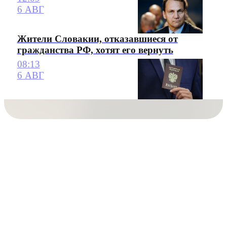
6 АВГ
Жители Словакии, отказавшиеся от
гражданства РФ, хотят его вернуть
08:13
6 АВГ