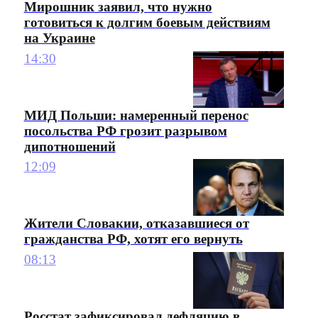
Мирошник заявил, что нужно
готовиться к долгим боевым действиям
на Украине
14:30
МИД Польши: намеренный перенос
посольства РФ грозит разрывом
дипотношений
12:09
Жители Словакии, отказавшиеся от
гражданства РФ, хотят его вернуть
08:13
Росстат зафиксировал дефляцию в