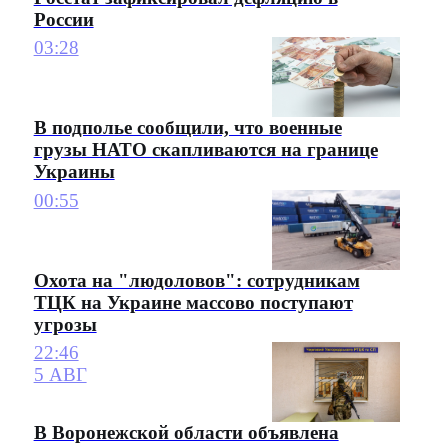
России
03:28
В подполье сообщили, что военные
грузы НАТО скапливаются на границе
Украины
00:55
Охота на "людоловов": сотрудникам
ТЦК на Украине массово поступают
угрозы
22:46
5 АВГ
В Воронежской области объявлена