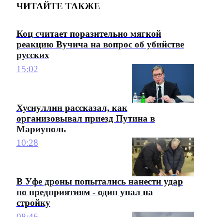
ЧИТАЙТЕ ТАКЖЕ
Коц считает поразительно мягкой
реакцию Вучича на вопрос об убийстве
русских
15:02
Хуснуллин рассказал, как
организовывал приезд Путина в
Мариуполь
10:28
В Уфе дроны попытались нанести удар
по предприятиям - один упал на
стройку
08:46