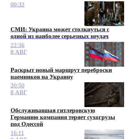
00:32
СМИ: Украина может столкнуться с
одной из наиболее серьезных неудач
22:36
8 АВГ
Раскрыт новый маршрут переброски
наемников на Украину
20:50
8 АВГ
Обслуживавшая гитлеровскую
Германию компания теряет сухогрузы
под Одессой
16:11