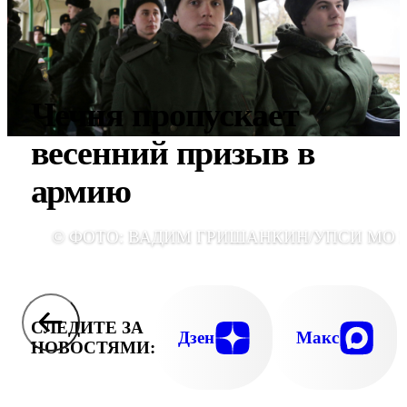
Чечня пропускает
весенний призыв в
армию
© ФОТО: ВАДИМ ГРИШАНКИН/УПСИ МО 
СЛЕДИТЕ ЗА
Дзен
Макс
НОВОСТЯМИ: