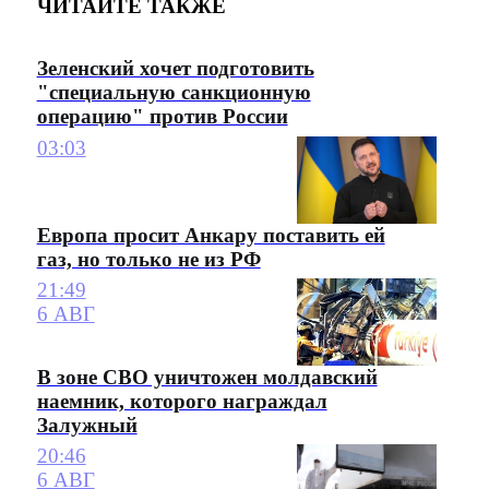
ЧИТАЙТЕ ТАКЖЕ
Зеленский хочет подготовить
"специальную санкционную
операцию" против России
03:03
Европа просит Анкару поставить ей
газ, но только не из РФ
21:49
6 АВГ
В зоне СВО уничтожен молдавский
наемник, которого награждал
Залужный
20:46
6 АВГ