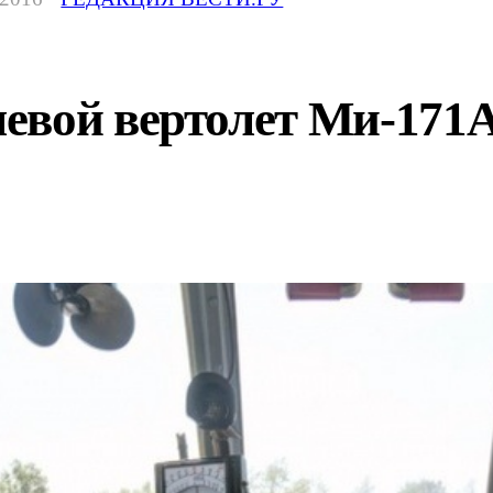
вой вертолет Ми-171А2