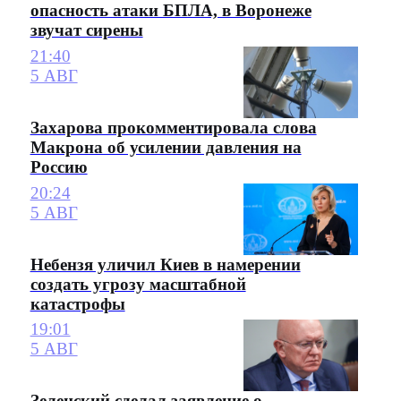
опасность атаки БПЛА, в Воронеже
звучат сирены
21:40
5 АВГ
Захарова прокомментировала слова
Макрона об усилении давления на
Россию
20:24
5 АВГ
Небензя уличил Киев в намерении
создать угрозу масштабной
катастрофы
19:01
5 АВГ
Зеленский сделал заявление о