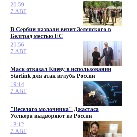
20:59
7 АВГ
В Сербии назвали визит Зеленского в
Белград местью ЕС
20:56
7 АВГ
Маск отказал Киеву в использовании
Starlink для атак вглубь России
19:14
7 АВГ
"Веселого молочника" Джастаса
Уолкера выдворяют из России
18:12
7 АВГ