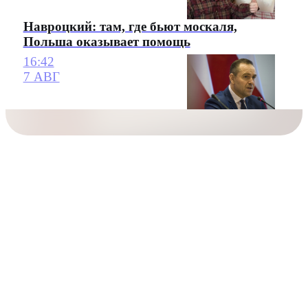
Навроцкий: там, где бьют москаля,
Польша оказывает помощь
16:42
7 АВГ