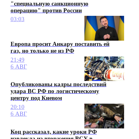
"специальную санкционную
операцию" против России
03:03
Европа просит Анкару поставить ей
газ, но только не из РФ
21:49
6 АВГ
Опубликованы кадры последствий
удара ВС РФ по логистическому
центру под Киевом
20:10
6 АВГ
Коц рассказал, какие уроки РФ
извлекла из вторжения ВСУ в