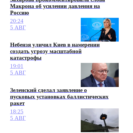
Макрона об усилении давления на
Россию
20:24
5 АВГ
Небензя уличил Киев в намерении
создать угрозу масштабной
катастрофы
19:01
5 АВГ
Зеленский сделал заявление о
пусковых установках баллистических
ракет
18:25
5 АВГ