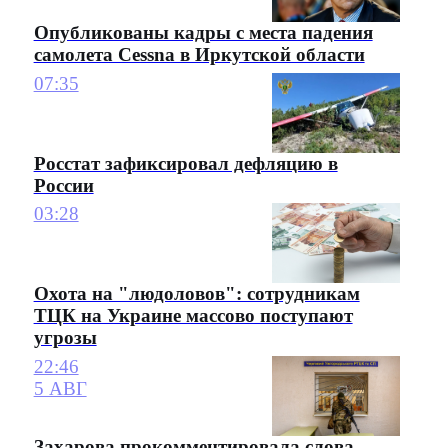
Опубликованы кадры с места падения
самолета Cessna в Иркутской области
07:35
Росстат зафиксировал дефляцию в
России
03:28
Охота на "людоловов": сотрудникам
ТЦК на Украине массово поступают
угрозы
22:46
5 АВГ
Захарова прокомментировала слова