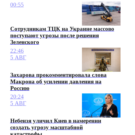
00:55
Сотрудникам ТЦК на Украине массово
поступают угрозы после решения
Зеленского
22:46
5 АВГ
Захарова прокомментировала слова
Макрона об усилении давления на
Россию
20:24
5 АВГ
Небензя уличил Киев в намерении
создать угрозу масштабной
катастрофы