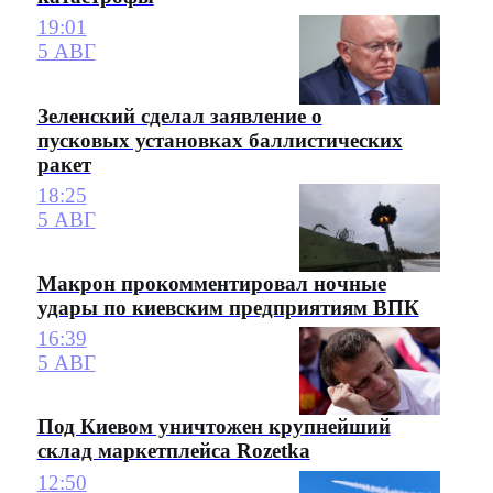
19:01
5 АВГ
Зеленский сделал заявление о
пусковых установках баллистических
ракет
18:25
5 АВГ
Макрон прокомментировал ночные
удары по киевским предприятиям ВПК
16:39
5 АВГ
Под Киевом уничтожен крупнейший
склад маркетплейса Rozetka
12:50