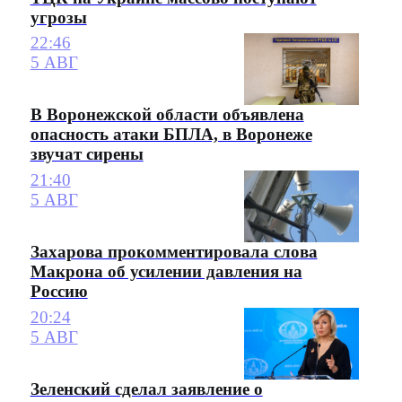
угрозы
22:46
5 АВГ
В Воронежской области объявлена
опасность атаки БПЛА, в Воронеже
звучат сирены
21:40
5 АВГ
Захарова прокомментировала слова
Макрона об усилении давления на
Россию
20:24
5 АВГ
Зеленский сделал заявление о