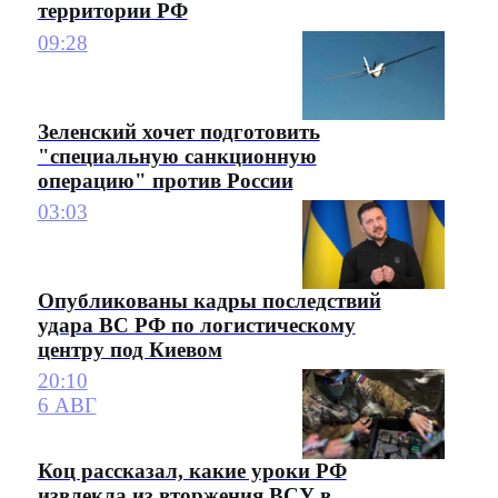
территории РФ
09:28
Зеленский хочет подготовить
"специальную санкционную
операцию" против России
03:03
Опубликованы кадры последствий
удара ВС РФ по логистическому
центру под Киевом
20:10
6 АВГ
Коц рассказал, какие уроки РФ
извлекла из вторжения ВСУ в