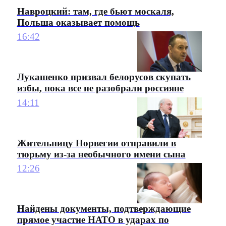
Навроцкий: там, где бьют москаля,
Польша оказывает помощь
16:42
Лукашенко призвал белорусов скупать
избы, пока все не разобрали россияне
14:11
Жительницу Норвегии отправили в
тюрьму из-за необычного имени сына
12:26
Найдены документы, подтверждающие
прямое участие НАТО в ударах по