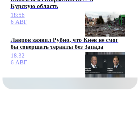
Курскую область
18:56
6 АВГ
Лавров заявил Рубио, что Киев не смог
бы совершать теракты без Запада
18:32
6 АВГ