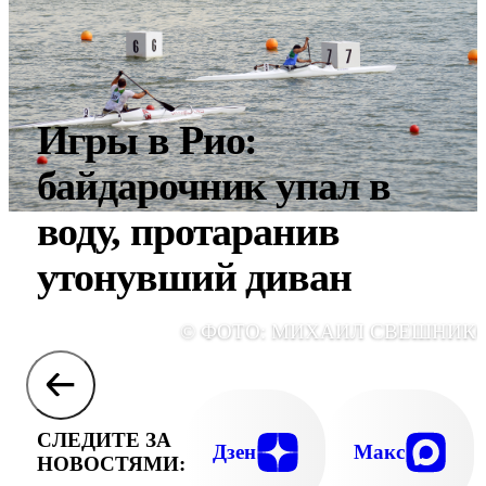
Игры в Рио:
байдарочник упал в
воду, протаранив
утонувший диван
© ФОТО: МИХАИЛ СВЕШНИК
СЛЕДИТЕ ЗА
Дзен
Макс
НОВОСТЯМИ: