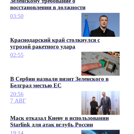
Зеленскому требование о
восстановлении в должности
03:50
Краснодарский край столкнулся с
угрозой ракетного удара
02:55
В Сербии назвали визит Зеленского в
Белград местью ЕС
20:56
7 АВГ
Маск отказал Киеву в использовании
Starlink для атак вглубь России
19:14