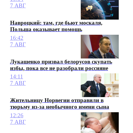
7 АВГ
Навроцкий: там, где бьют москаля,
Польша оказывает помощь
16:42
7 АВГ
Лукашенко призвал белорусов скупать
избы, пока все не разобрали россияне
14:11
7 АВГ
Жительницу Норвегии отправили в
тюрьму из-за необычного имени сына
12:26
7 АВГ