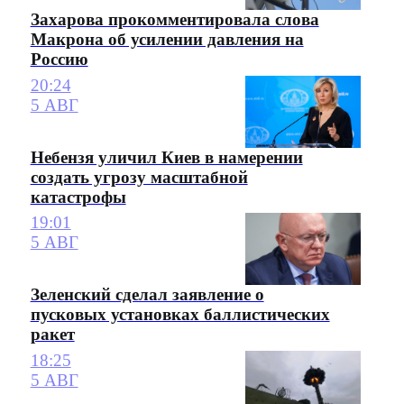
Захарова прокомментировала слова
Макрона об усилении давления на
Россию
20:24
5 АВГ
Небензя уличил Киев в намерении
создать угрозу масштабной
катастрофы
19:01
5 АВГ
Зеленский сделал заявление о
пусковых установках баллистических
ракет
18:25
5 АВГ