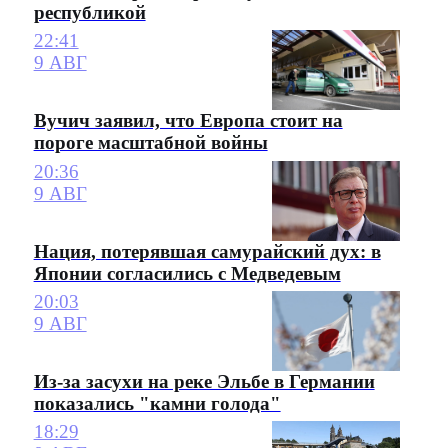
республикой
22:41
9 АВГ
Вучич заявил, что Европа стоит на
пороге масштабной войны
20:36
9 АВГ
Нация, потерявшая самурайский дух: в
Японии согласились с Медведевым
20:03
9 АВГ
Из-за засухи на реке Эльбе в Германии
показались "камни голода"
18:29