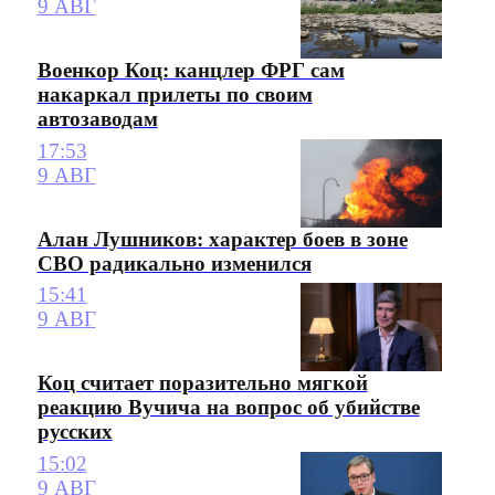
9 АВГ
Военкор Коц: канцлер ФРГ сам
накаркал прилеты по своим
автозаводам
17:53
9 АВГ
Алан Лушников: характер боев в зоне
СВО радикально изменился
15:41
9 АВГ
Коц считает поразительно мягкой
реакцию Вучича на вопрос об убийстве
русских
15:02
9 АВГ