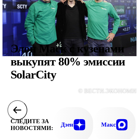
Элон Маск с кузенами
выкупят 80% эмиссии
SolarCity
© ВЕСТИ.ЭКОНОМИ
СЛЕДИТЕ ЗА
Дзен
Макс
НОВОСТЯМИ: