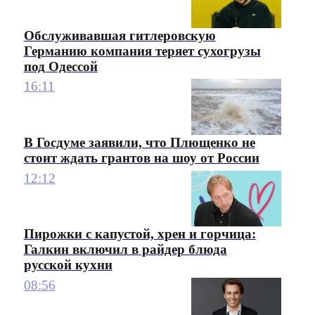
Обслуживавшая гитлеровскую
Германию компания теряет сухогрузы
под Одессой
16:11
В Госдуме заявили, что Плющенко не
стоит ждать грантов на шоу от России
12:12
Пирожки с капустой, хрен и горчица:
Галкин включил в райдер блюда
русской кухни
08:56