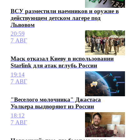
ВСУ разместили наемников и оружие в
действующем детском лагере под
Львовом
20:59
7 АВГ
Маск отказал Киеву в использовании
Starlink для атак вглубь России
19:14
7 АВГ
"Веселого молочника" Джастаса
Уолкера выдворяют из России
18:12
7 АВГ