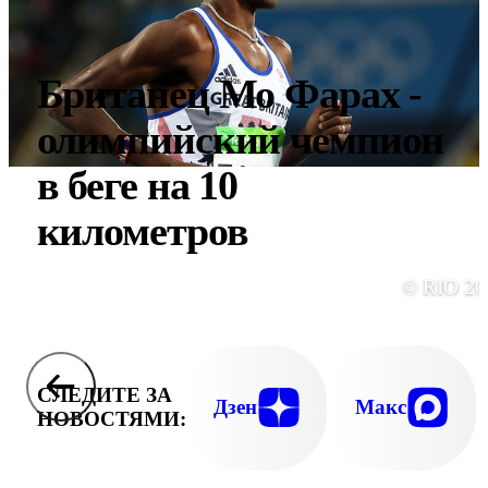
Британец Мо Фарах -
олимпийский чемпион
в беге на 10
километров
© RIO 20
СЛЕДИТЕ ЗА
Дзен
Макс
НОВОСТЯМИ: