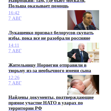
Навроцкий: там, где бьют москаля,
Польша оказывает помощь
16:42
7 АВГ
Лукашенко призвал белорусов скупать
избы, пока все не разобрали россияне
14:11
7 АВГ
Жительницу Норвегии отправили в
тюрьму из-за необычного имени сына
12:26
7 АВГ
Найдены документы, подтверждающие
прямое участие НАТО в ударах по
территории РФ