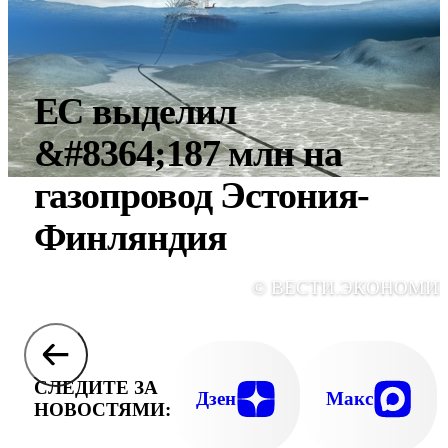
ЕС выделил
&#8364;187 млн на
газопровод Эстония-
Финляндия
© ВЕСТИ.ЭКОНОМИ
СЛЕДИТЕ ЗА
Дзен
Макс
НОВОСТЯМИ: