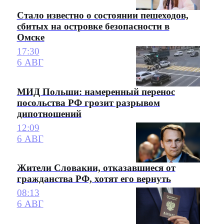
Стало известно о состоянии пешеходов,
сбитых на островке безопасности в
Омске
17:30
6 АВГ
МИД Польши: намеренный перенос
посольства РФ грозит разрывом
дипотношений
12:09
6 АВГ
Жители Словакии, отказавшиеся от
гражданства РФ, хотят его вернуть
08:13
6 АВГ