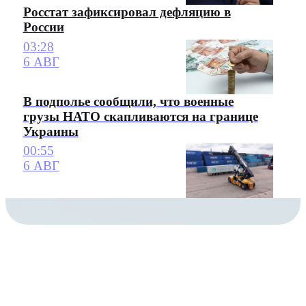
Росстат зафиксировал дефляцию в
России
03:28
6 АВГ
В подполье сообщили, что военные
грузы НАТО скапливаются на границе
Украины
00:55
6 АВГ