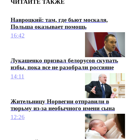
ЧИТАЙТЕ ТАКЖЕ
Навроцкий: там, где бьют москаля,
Польша оказывает помощь
16:42
Лукашенко призвал белорусов скупать
избы, пока все не разобрали россияне
14:11
Жительницу Норвегии отправили в
тюрьму из-за необычного имени сына
12:26