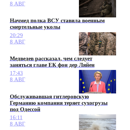
8 АВГ
Начмед полка ВСУ ставила военным
смертельные уколы
20:29
8 АВГ
Медведев рассказал, чем следует
заняться главе ЕК фон дер Ляйен
17:43
8 АВГ
Обслуживавшая гитлеровскую
Германию компания теряет сухогрузы
под Одессой
16:11
8 АВГ