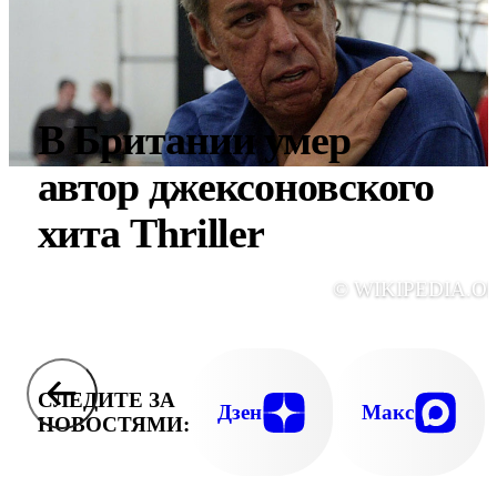
В Британии умер
автор джексоновского
хита Thriller
© WIKIPEDIA.O
СЛЕДИТЕ ЗА
Дзен
Макс
НОВОСТЯМИ: