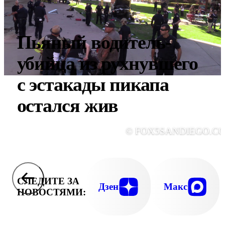
Пьяный водитель-
убийца из рухнувшего
с эстакады пикапа
остался жив
© FOX5SANDIEGO.C
СЛЕДИТЕ ЗА
Дзен
Макс
НОВОСТЯМИ: