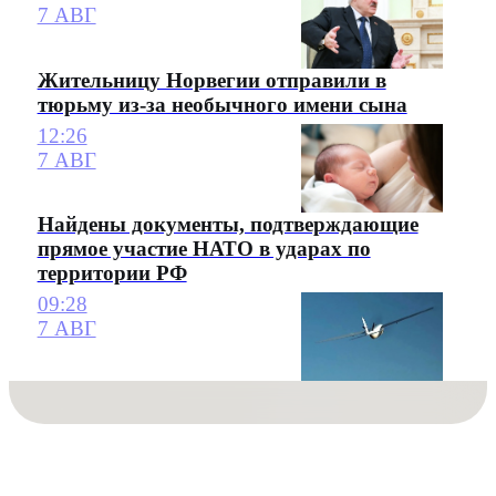
7 АВГ
Жительницу Норвегии отправили в
тюрьму из-за необычного имени сына
12:26
7 АВГ
Найдены документы, подтверждающие
прямое участие НАТО в ударах по
территории РФ
09:28
7 АВГ