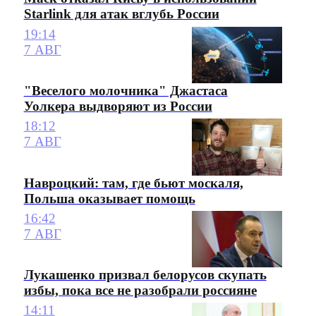
Starlink для атак вглубь России
19:14
7 АВГ
"Веселого молочника" Джастаса
Уолкера выдворяют из России
18:12
7 АВГ
Навроцкий: там, где бьют москаля,
Польша оказывает помощь
16:42
7 АВГ
Лукашенко призвал белорусов скупать
избы, пока все не разобрали россияне
14:11