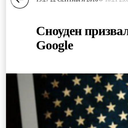
Сноуден призва
Google