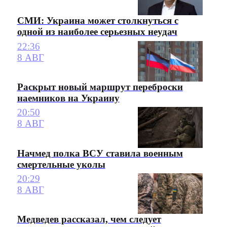
СМИ: Украина может столкнуться с
одной из наиболее серьезных неудач
22:36
8 АВГ
Раскрыт новый маршрут переброски
наемников на Украину
20:50
8 АВГ
Начмед полка ВСУ ставила военным
смертельные уколы
20:29
8 АВГ
Медведев рассказал, чем следует