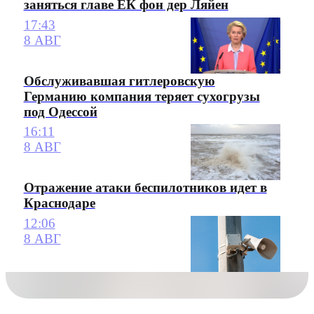
заняться главе ЕК фон дер Ляйен
17:43
8 АВГ
Обслуживавшая гитлеровскую
Германию компания теряет сухогрузы
под Одессой
16:11
8 АВГ
Отражение атаки беспилотников идет в
Краснодаре
12:06
8 АВГ