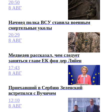
20:50
8 АВГ
Начмед полка ВСУ ставила военным
смертельные уколы
20:29
8 АВГ
Медведев рассказал, чем следует
заняться главе ЕК фон дер Ляйен
17:43
8 АВГ
Приехавший в Сербию Зеленский
встретился с Вучичем
12:10
8 АВГ