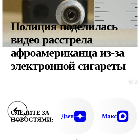
Полиция поделилась
видео расстрела
афроамериканца из-за
электронной сигареты
© E
СЛЕДИТЕ ЗА
Дзен
Макс
НОВОСТЯМИ: