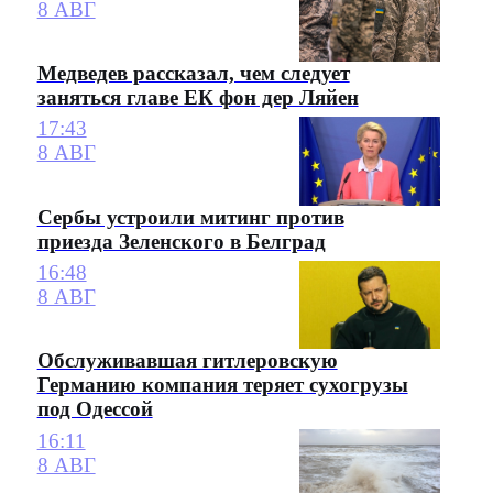
8 АВГ
Медведев рассказал, чем следует
заняться главе ЕК фон дер Ляйен
17:43
8 АВГ
Сербы устроили митинг против
приезда Зеленского в Белград
16:48
8 АВГ
Обслуживавшая гитлеровскую
Германию компания теряет сухогрузы
под Одессой
16:11
8 АВГ