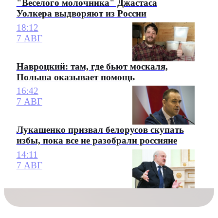
"Веселого молочника" Джастаса
Уолкера выдворяют из России
18:12
7 АВГ
Навроцкий: там, где бьют москаля,
Польша оказывает помощь
16:42
7 АВГ
Лукашенко призвал белорусов скупать
избы, пока все не разобрали россияне
14:11
7 АВГ