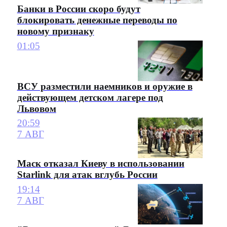
Банки в России скоро будут
блокировать денежные переводы по
новому признаку
01:05
ВСУ разместили наемников и оружие в
действующем детском лагере под
Львовом
20:59
7 АВГ
Маск отказал Киеву в использовании
Starlink для атак вглубь России
19:14
7 АВГ