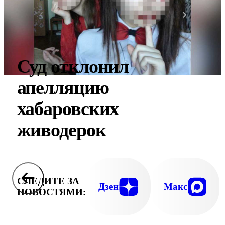
Суд отклонил
апелляцию
хабаровских
живодерок
СЛЕДИТЕ ЗА
Дзен
Макс
НОВОСТЯМИ: