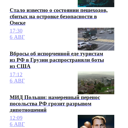
Стало известно о состоянии пешеходов,
сбитых на островке безопасности в
Омске
17:30
6 АВГ
Вбросы об испорченной еде туристам
из РФ в Грузии распространяли боты
из США
17:12
6 АВГ
МИД Польши: намеренный перенос
посольства РФ грозит разрывом
дипотношений
12:09
6 АВГ