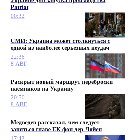
Украине для запуска производства
Patriot
00:32
СМИ: Украина может столкнуться с
одной из наиболее серьезных неудач
22:36
8 АВГ
Раскрыт новый маршрут переброски
наемников на Украину
20:50
8 АВГ
Медведев рассказал, чем следует
заняться главе ЕК фон дер Ляйен
17:43