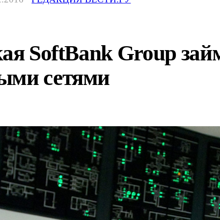
кая SoftBank Group зай
ыми сетями