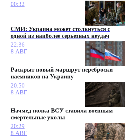
00:32
СМИ: Украина может столкнуться с
одной из наиболее серьезных неудач
22:36
8 АВГ
Раскрыт новый маршрут переброски
наемников на Украину
20:50
8 АВГ
Начмед полка ВСУ ставила военным
смертельные уколы
20:29
8 АВГ