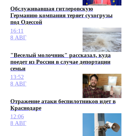
Обслуживавшая гитлеровскую
Германию компания теряет сухогрузы
под Одессой
16:11
8 АВГ
"Веселый молочник" рассказал, куда
поедет из России в случае депортации
семьи
13:52
8 АВГ
Отражение атаки беспилотников идет в
Краснодаре
12:06
8 АВГ