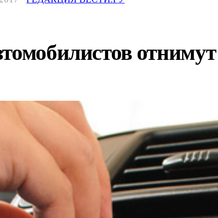
втомобилистов отниму