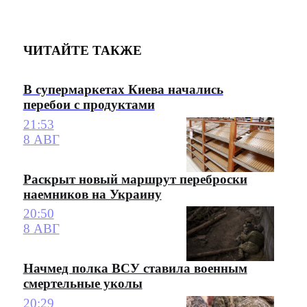
ЧИТАЙТЕ ТАКЖЕ
В супермаркетах Киева начались
перебои с продуктами
21:53
8 АВГ
Раскрыт новый маршрут переброски
наемников на Украину
20:50
8 АВГ
Начмед полка ВСУ ставила военным
смертельные уколы
20:29