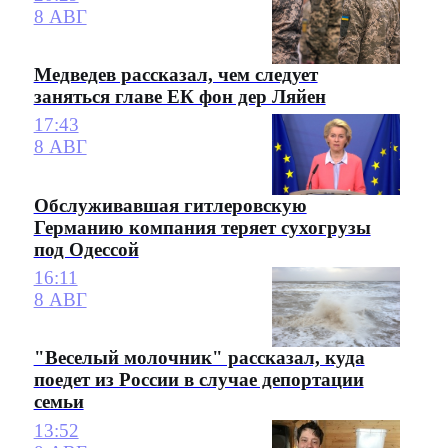
8 АВГ
Медведев рассказал, чем следует
заняться главе ЕК фон дер Ляйен
17:43
8 АВГ
Обслуживавшая гитлеровскую
Германию компания теряет сухогрузы
под Одессой
16:11
8 АВГ
"Веселый молочник" рассказал, куда
поедет из России в случае депортации
семьи
13:52