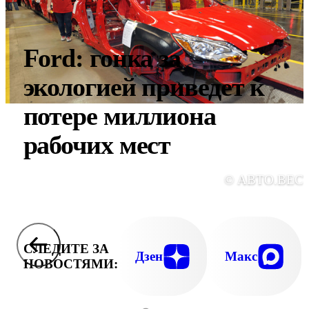
Ford: гонка за
экологией приведет к
потере миллиона
рабочих мест
© АВТО.ВЕС
СЛЕДИТЕ ЗА
Дзен
Макс
НОВОСТЯМИ: