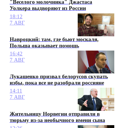
"Веселого молочника" Джастаса
Уолкера выдворяют из России
18:12
7 АВГ
Навроцкий: там, где бьют москаля,
Польша оказывает помощь
16:42
7 АВГ
Лукашенко призвал белорусов скупать
избы, пока все не разобрали россияне
14:11
7 АВГ
Жительницу Норвегии отправили в
тюрьму из-за необычного имени сына