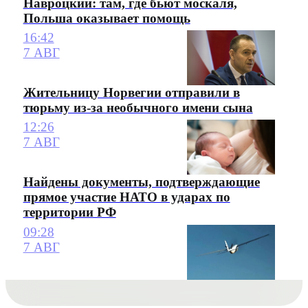
Навроцкий: там, где бьют москаля,
Польша оказывает помощь
16:42
7 АВГ
Жительницу Норвегии отправили в
тюрьму из-за необычного имени сына
12:26
7 АВГ
Найдены документы, подтверждающие
прямое участие НАТО в ударах по
территории РФ
09:28
7 АВГ