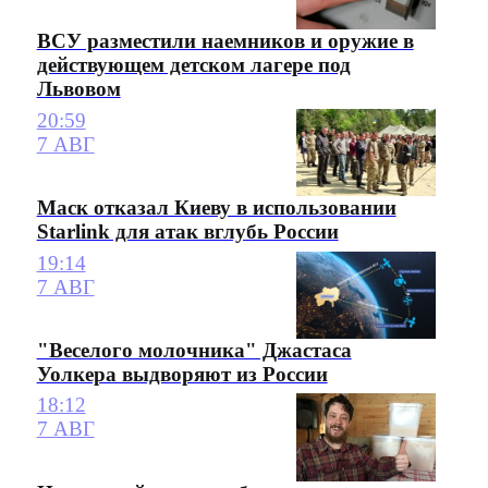
ВСУ разместили наемников и оружие в
действующем детском лагере под
Львовом
20:59
7 АВГ
Маск отказал Киеву в использовании
Starlink для атак вглубь России
19:14
7 АВГ
"Веселого молочника" Джастаса
Уолкера выдворяют из России
18:12
7 АВГ