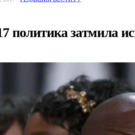
7 политика затмила ис