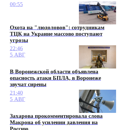
00:55
Охота на "людоловов": сотрудникам
ТЦК на Украине массово поступают
угрозы
22:46
5 АВГ
В Воронежской области объявлена
опасность атаки БПЛА, в Воронеже
звучат сирены
21:40
5 АВГ
Захарова прокомментировала слова
Макрона об усилении давления на
Россию