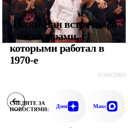
Джеки Чан встретился
с каскадерами, с
которыми работал в
1970-е
© FACEBO
СЛЕДИТЕ ЗА
Дзен
Макс
НОВОСТЯМИ: