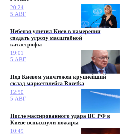
20:24
5 АВГ
Небензя уличил Киев в намерении
создать угрозу масштабной
катастрофы
19:01
5 АВГ
Под Киевом уничтожен крупнейший
склад маркетплейса Rozetka
12:50
5 АВГ
После массированного удара ВС РФ в
Киеве вспыхнули пожары
10:49