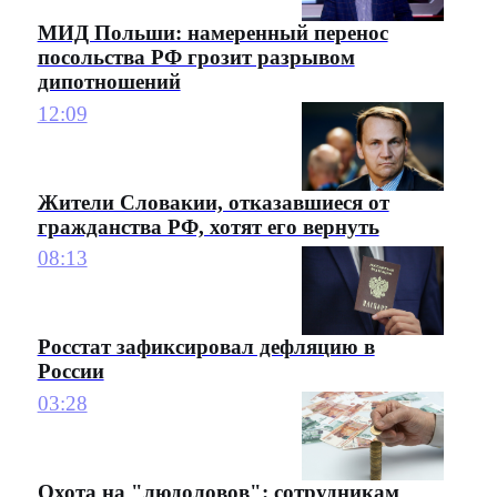
МИД Польши: намеренный перенос
посольства РФ грозит разрывом
дипотношений
12:09
Жители Словакии, отказавшиеся от
гражданства РФ, хотят его вернуть
08:13
Росстат зафиксировал дефляцию в
России
03:28
Охота на "людоловов": сотрудникам