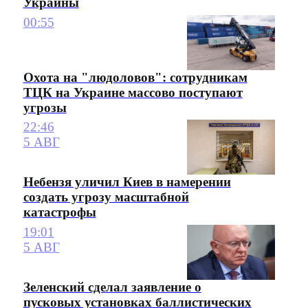
Украины
00:55
Охота на "людоловов": сотрудникам
ТЦК на Украине массово поступают
угрозы
22:46
5 АВГ
Небензя уличил Киев в намерении
создать угрозу масштабной
катастрофы
19:01
5 АВГ
Зеленский сделал заявление о
пусковых установках баллистических