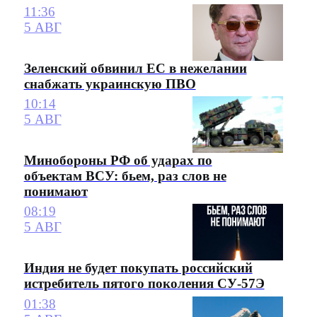
11:36
5 АВГ
Зеленский обвинил ЕС в нежелании
снабжать украинскую ПВО
10:14
5 АВГ
Минобороны РФ об ударах по
объектам ВСУ: бьем, раз слов не
понимают
08:19
5 АВГ
Индия не будет покупать российский
истребитель пятого поколения СУ-57Э
01:38