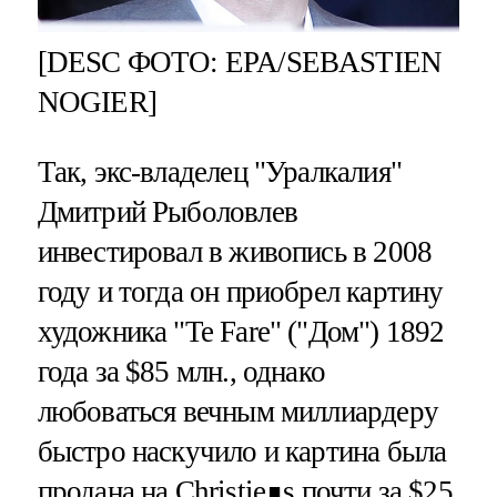
[DESC ФОТО: EPA/SEBASTIEN
NOGIER]
Так, экс-владелец "Уралкалия"
Дмитрий Рыболовлев
инвестировал в живопись в 2008
году и тогда он приобрел картину
художника "Te Fare" ("Дом") 1892
года за $85 млн., однако
любоваться вечным миллиардеру
быстро наскучило и картина была
продана на Christie∎s почти за $25