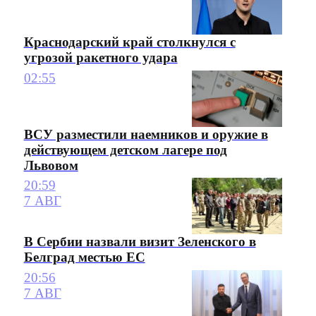
Краснодарский край столкнулся с
угрозой ракетного удара
02:55
ВСУ разместили наемников и оружие в
действующем детском лагере под
Львовом
20:59
7 АВГ
В Сербии назвали визит Зеленского в
Белград местью ЕС
20:56
7 АВГ