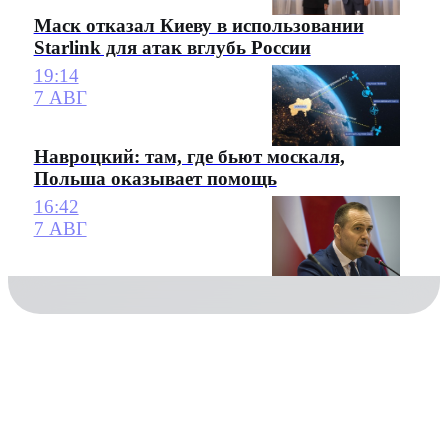
Маск отказал Киеву в использовании
Starlink для атак вглубь России
19:14
7 АВГ
Навроцкий: там, где бьют москаля,
Польша оказывает помощь
16:42
7 АВГ