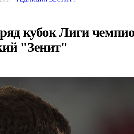
дряд кубок Лиги чемпи
кий "Зенит"