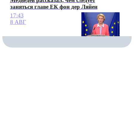
Медведев рассказал, чем следует
заняться главе ЕК фон дер Ляйен
17:43
8 АВГ