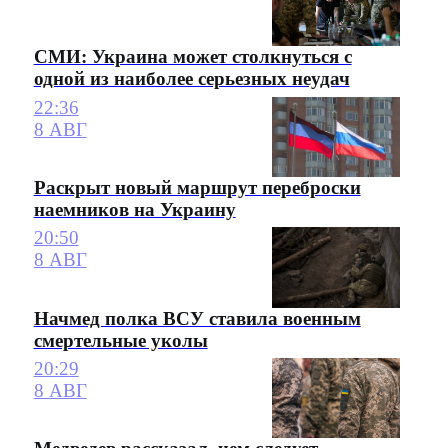
СМИ: Украина может столкнуться с
одной из наиболее серьезных неудач
22:36
8 АВГ
Раскрыт новый маршрут переброски
наемников на Украину
20:50
8 АВГ
Начмед полка ВСУ ставила военным
смертельные уколы
20:29
8 АВГ