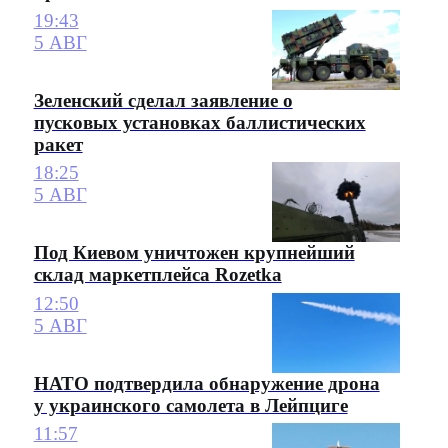
19:43
5 АВГ
Зеленский сделал заявление о
пусковых установках баллистических
ракет
18:25
5 АВГ
Под Киевом уничтожен крупнейший
склад маркетплейса Rozetka
12:50
5 АВГ
НАТО подтвердила обнаружение дрона
у украинского самолета в Лейпциге
11:57