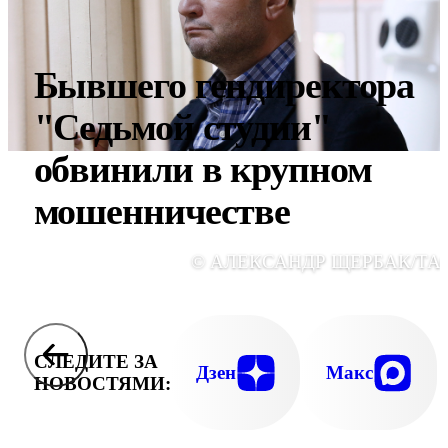
Бывшего гендиректора
"Седьмой студии"
обвинили в крупном
мошенничестве
© АЛЕКСАНДР ЩЕРБАК/ТА
СЛЕДИТЕ ЗА
Дзен
Макс
НОВОСТЯМИ: