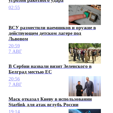
угрозой ракетного удара
02:55
ВСУ разместили наемников и оружие в
действующем детском лагере под
Львовом
20:59
7 АВГ
В Сербии назвали визит Зеленского в
Белград местью ЕС
20:56
7 АВГ
Маск отказал Киеву в использовании
Starlink для атак вглубь России
19:14