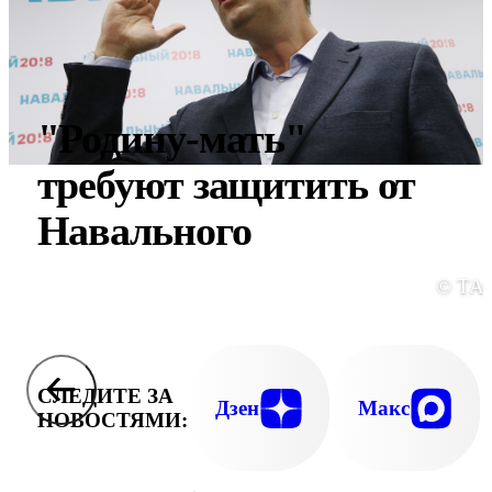
"Родину-мать"
требуют защитить от
Навального
© ТА
СЛЕДИТЕ ЗА
Дзен
Макс
НОВОСТЯМИ: