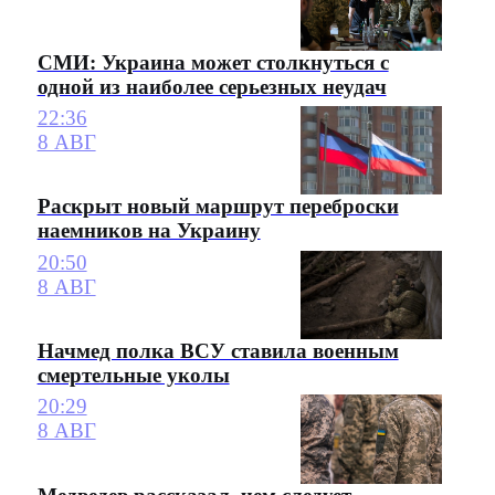
СМИ: Украина может столкнуться с
одной из наиболее серьезных неудач
22:36
8 АВГ
Раскрыт новый маршрут переброски
наемников на Украину
20:50
8 АВГ
Начмед полка ВСУ ставила военным
смертельные уколы
20:29
8 АВГ