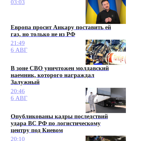
03:03
Европа просит Анкару поставить ей
газ, но только не из РФ
21:49
6 АВГ
В зоне СВО уничтожен молдавский
наемник, которого награждал
Залужный
20:46
6 АВГ
Опубликованы кадры последствий
удара ВС РФ по логистическому
центру под Киевом
20:10