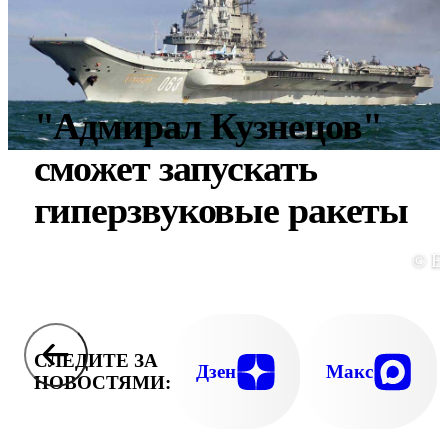
"Адмирал Кузнецов"
сможет запускать
гиперзвуковые ракеты
© E
СЛЕДИТЕ ЗА
Дзен
Макс
НОВОСТЯМИ: